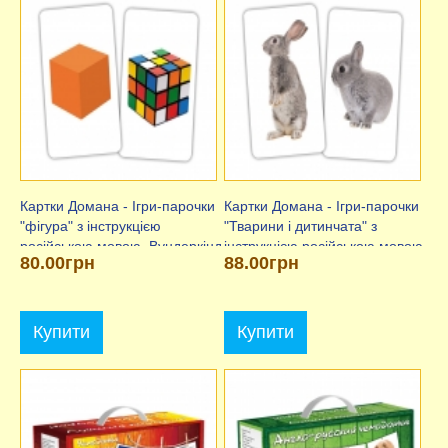
Картки Домана - Ігри-парочки
Картки Домана - Ігри-парочки
"фігура" з інструкцією
"Тварини і дитинчата" з
російською мовою, Вундеркінд
інструкцією російською мовою,
80.00грн
88.00грн
з пелюшок
Вундеркінд з пелюшок
Купити
Купити