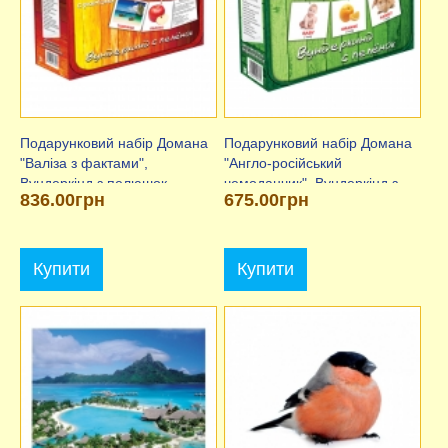
Подарунковий набір Домана
Подарунковий набір Домана
"Валіза з фактами",
"Англо-російський
Вундеркінд з пелюшок
чемоданчик", Вундеркінд з
836.00грн
675.00грн
пелюшок "
Купити
Купити