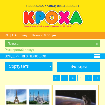
+38-066-02-77-853
;
096-19-396-21
RU
|
UA
Вхід
|
Кошик
0.00грн
Розширений пошук
ВУНДЕРКІНД З ПЕЛЮШОК
Фільтры
...
4
5
6