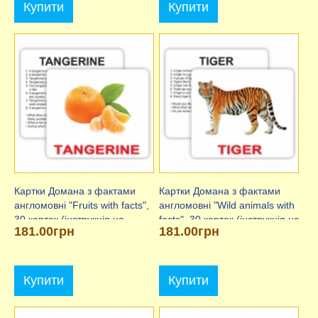
Купити
Купити
Картки Домана з фактами
Картки Домана з фактами
англомовні "Fruits with facts",
англомовні "Wild animals with
30 карток (інструкція на
facts", 30 карток (інструкція на
181.00грн
181.00грн
рус.яз.)
рус.яз.)
Купити
Купити