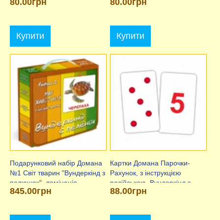
80.00грн
80.00грн
Купити
Купити
Подарунковий набір Домана
Картки Домана Парочки-
№1 Світ тварин "Вундеркінд з
Рахунок, з інструкцією
пелюшок". ламінація
російською, Вундеркінд з
845.00грн
88.00грн
пелюшок