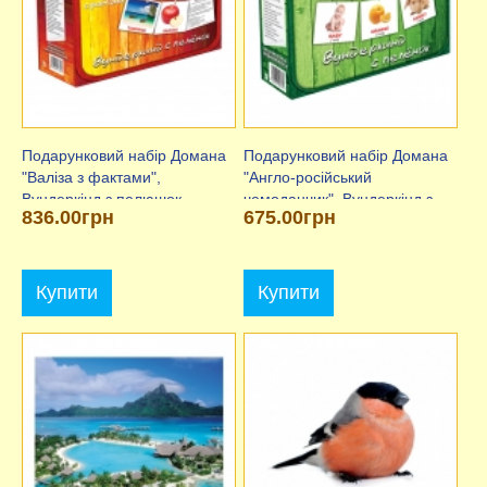
Подарунковий набір Домана
Подарунковий набір Домана
"Валіза з фактами",
"Англо-російський
Вундеркінд з пелюшок
чемоданчик", Вундеркінд з
836.00грн
675.00грн
пелюшок "
Купити
Купити