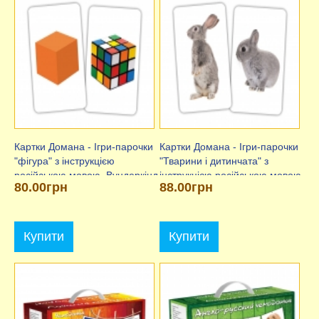
Картки Домана - Ігри-парочки
Картки Домана - Ігри-парочки
"фігура" з інструкцією
"Тварини і дитинчата" з
російською мовою, Вундеркінд
інструкцією російською мовою,
80.00грн
88.00грн
з пелюшок
Вундеркінд з пелюшок
Купити
Купити