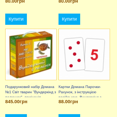
80.00грн
80.00грн
Купити
Купити
Подарунковий набір Домана
Картки Домана Парочки-
№1 Світ тварин "Вундеркінд з
Рахунок, з інструкцією
пелюшок". ламінація
російською, Вундеркінд з
845.00грн
88.00грн
пелюшок