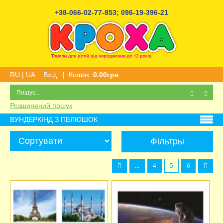
+38-066-02-77-853
;
096-19-396-21
RU
|
UA
Вхід
|
Кошик
0.00грн
Розширений пошук
ВУНДЕРКІНД З ПЕЛЮШОК
Фільтры
...
4
5
6