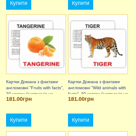
Купити
Купити
Картки Домана з фактами
Картки Домана з фактами
англомовні "Fruits with facts",
англомовні "Wild animals with
30 карток (інструкція на
facts", 30 карток (інструкція на
181.00грн
181.00грн
рус.яз.)
рус.яз.)
Купити
Купити