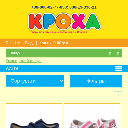
+38-066-02-77-853
;
096-19-396-21
RU
|
UA
Вхід
|
Кошик
0.00грн
Розширений пошук
WALDI
Фільтры
1