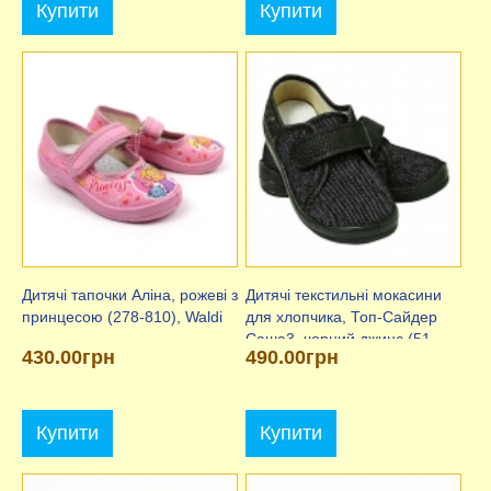
Купити
Купити
Дитячі тапочки Аліна, рожеві з
Дитячі текстильні мокасини
принцесою (278-810), Waldi
для хлопчика, Топ-Сайдер
Саша3, чорний джинс (51-
430.00грн
490.00грн
754), Waldi
Купити
Купити