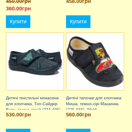
450.00грн
458.00грн
360.00грн
Купити
Купити
Дитячі текстильні мокасини
Дитячі тапочки для хлопчика
для хлопчика, Топ-Сайдер
Миша, темно-сірі Машинка
Вова, темно-сірий (224-495),
(225-666), Waldi
530.00грн
560.00грн
Waldi