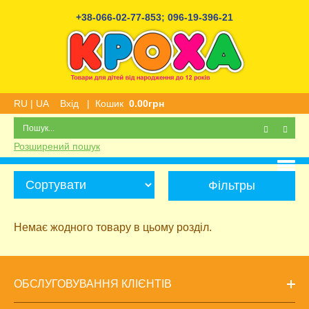
+38-066-02-77-853
;
096-19-396-21
RU
|
UA
Вхід
|
Кошик
0.00грн
Розширений пошук
Фільтры
Немає жодного товару в цьому розділ.
ОБСЛУГОВУВАННЯ КЛІЄНТІВ