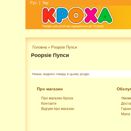
Рус
|
Укр
Головна
»
Poopsie Пупси
Poopsie Пупси
Немає жодного товару в цьому розділ.
Про магазин
Обслуг
Про магазин Кроха
Умови
Контакти
Доста
Відгуки про магазин
Гаран
Мапа 