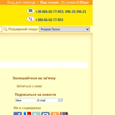
Вхід для покупців
|
Ваш кошик
: (0) сумма
0.00грн
+38-066-02-77-853
;
096-19-396-21
+380-66-02-77-853
Розширений пошук
Залишайтеся на зв'язку
Зв'яжіться з нами
Подписаться на новости
Ми в соцмережах