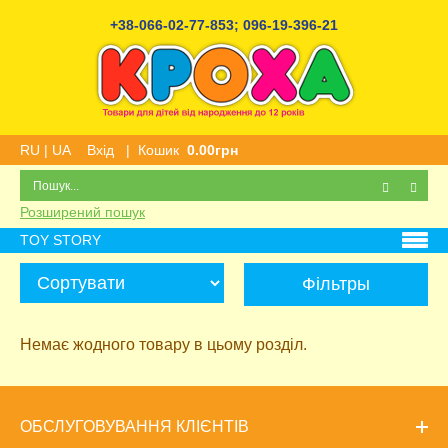
+38-066-02-77-853
;
096-19-396-21
RU
|
UA
Вхід
|
Кошик
0.00грн
Розширений пошук
TOY STORY
Фільтры
Немає жодного товару в цьому розділ.
ОБСЛУГОВУВАННЯ КЛІЄНТІВ