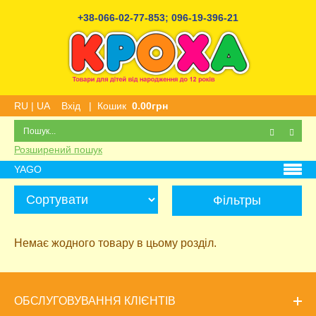
+38-066-02-77-853
;
096-19-396-21
RU
|
UA
Вхід
|
Кошик
0.00грн
Розширений пошук
YAGO
Фільтры
Немає жодного товару в цьому розділ.
ОБСЛУГОВУВАННЯ КЛІЄНТІВ