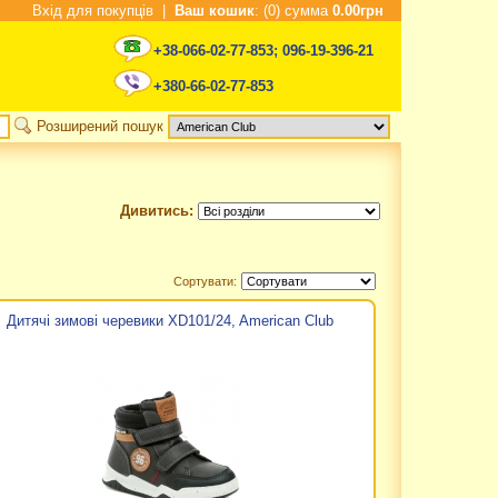
Вхід для покупців
|
Ваш кошик
: (0) сумма
0.00грн
+38-066-02-77-853
;
096-19-396-21
+380-66-02-77-853
Розширений пошук
Дивитись:
Сортувати:
Дитячі зимові черевики XD101/24, American Club