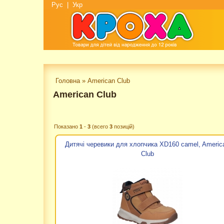
Рус
|
Укр
Головна
»
American Club
American Club
Показано
1
-
3
(всего
3
позицій)
Дитячі черевики для хлопчика XD160 camel, Americ
Club