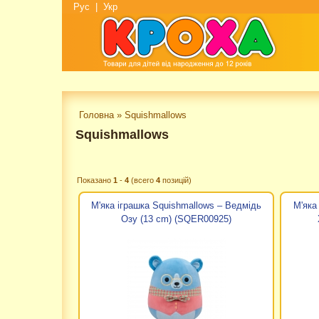
Рус
|
Укр
Головна
»
Squishmallows
Squishmallows
Показано
1
-
4
(всего
4
позицій)
М'яка іграшка Squishmallows – Ведмідь
М'яка
Озу (13 cm) (SQER00925)