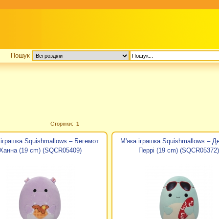
Пошук
Сторінки:
1
 іграшка Squishmallows – Бегемот
М'яка іграшка Squishmallows – Д
Ханна (19 cm) (SQCR05409)
Перрі (19 cm) (SQCR05372)