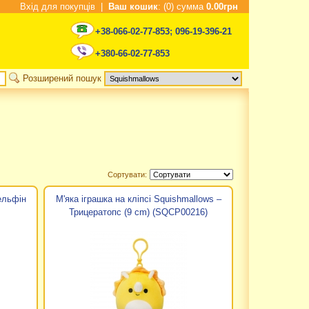
Вхід для покупців
|
Ваш кошик
: (0) сумма
0.00грн
+38-066-02-77-853
;
096-19-396-21
+380-66-02-77-853
Розширений пошук
Сортувати:
ельфін
М'яка іграшка на кліпсі Squishmallows –
Трицератопс (9 cm) (SQCP00216)