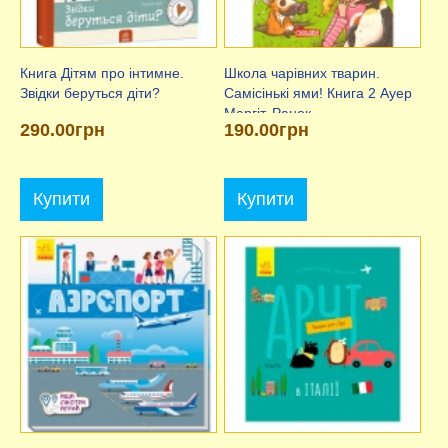
Книга Дітям про інтимне.
Школа чарівних тварин.
Звідки беруться діти?
Самісінькі ями! Книга 2 Ауер
Маргіт, Ранок
290.00грн
190.00грн
Купити
Купити