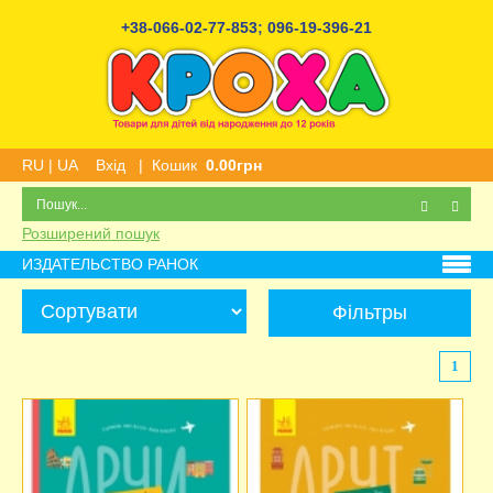
+38-066-02-77-853
;
096-19-396-21
RU
|
UA
Вхід
|
Кошик
0.00грн
Розширений пошук
ИЗДАТЕЛЬСТВО РАНОК
Фільтры
1