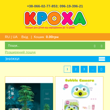
+38-066-02-77-853
;
096-19-396-21
RU
|
UA
Вхід
|
Кошик
0.00грн
Розширений пошук
ЗНИЖКИ
1
2
3
...