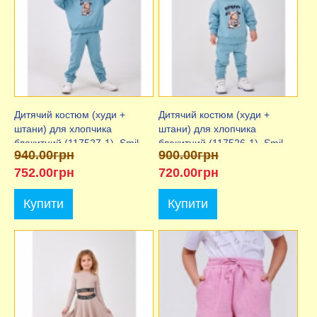
Дитячий костюм (худи +
Дитячий костюм (худи +
штани) для хлопчика
штани) для хлопчика
блакитний (117527-1), Smil
блакитний (117526-1), Smil
940.00грн
900.00грн
(Сміл)
(Сміл)
752.00грн
720.00грн
Купити
Купити