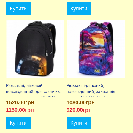
Купити
Купити
Рюкзак підлітковий,
Рюкзак підлітковий,
повсякденний, для хлопчика
повсякденний, захист від
захист від вологи (90-123),
вологи (77-11), SkyName
1520.00грн
1080.00грн
SkyName
1150.00грн
920.00грн
Купити
Купити