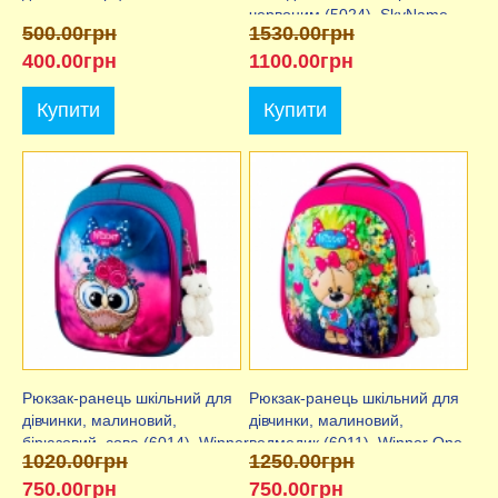
червоним (5024), SkyName
500.00грн
1530.00грн
400.00грн
1100.00грн
Купити
Купити
Рюкзак-ранець шкільний для
Рюкзак-ранець шкільний для
дівчинки, малиновий,
дівчинки, малиновий,
бірюзовий, сова (6014), Winner
ведмедик (6011), Winner One
1020.00грн
1250.00грн
One
750.00грн
750.00грн