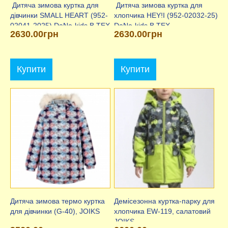
​ Дитяча зимова куртка для
​ Дитяча зимова куртка для
дівчинки SMALL HEART (952-
хлопчика HEY!I (952-02032-25)
02041-2025) DaNa-kids B.TEX
DaNa-kids B.TEX
2630.00грн
2630.00грн
Купити
Купити
Дитяча зимова термо куртка
Демісезонна куртка-парку для
для дівчинки (G-40), JOIKS
хлопчика EW-119, салатовий
JOIKS