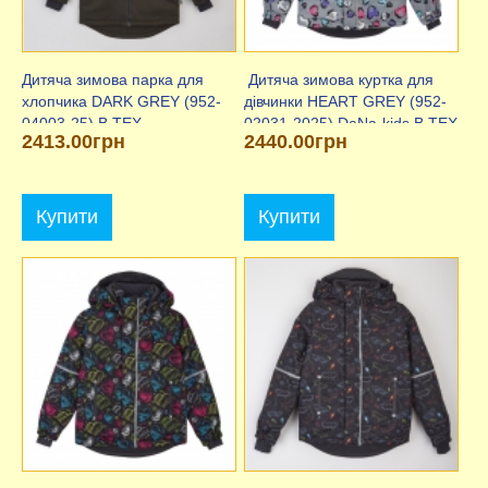
Дитяча зимова парка для
​ Дитяча зимова куртка для
хлопчика DARK GREY (952-
дівчинки HEART GREY (952-
04003-25) B.TEX
02031-2025) DaNa-kids B.TEX
2413.00грн
2440.00грн
Купити
Купити