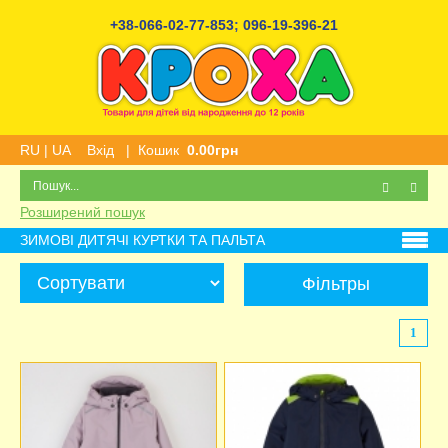
+38-066-02-77-853
;
096-19-396-21
RU
|
UA
Вхід
|
Кошик
0.00грн
Розширений пошук
ЗИМОВІ ДИТЯЧІ КУРТКИ ТА ПАЛЬТА
Фільтры
1