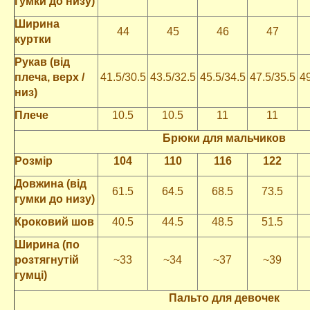
гумки до низу)
Ширина
44
45
46
47
куртки
Рукав (від
плеча, верх /
41.5/30.5
43.5/32.5
45.5/34.5
47.5/35.5
49
низ)
Плече
10.5
10.5
11
11
Брюки для мальчиков
Розмір
104
110
116
122
Довжина (від
61.5
64.5
68.5
73.5
гумки до низу)
Кроковий шов
40.5
44.5
48.5
51.5
Ширина (по
розтягнутій
~33
~34
~37
~39
гумці)
Пальто для девочек