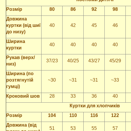
Розмір
80
86
92
98
Довжина
куртки (від шиї
40
42
45
46
до низу)
Ширина
40
40
40
40
куртки
Рукав (верх/
37/23
40/25
43/27
45/29
низ)
Ширина (по
розтягнутій
~30
~31
~31
~33
гумці)
Кроковий шов
28
33
36
40
Куртки для хлопчиків
Розмір
104
110
116
122
Довжина (від
51
53
55
57