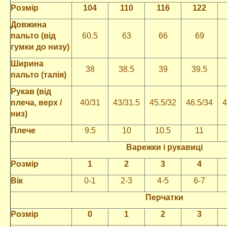
Розмір
104
110
116
122
Довжина
пальто (від
60.5
63
66
69
гумки до низу)
Ширина
38
38.5
39
39.5
пальто (талія)
Рукав (від
плеча, верх /
40/31
43/31.5
45.5/32
46.5/34
4
низ)
Плече
9.5
10
10.5
11
Варежки і рукавиці
Розмір
1
2
3
4
Вік
0-1
2-3
4-5
6-7
Перчатки
Розмір
0
1
2
3