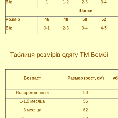
Вік
1
1-2
2-3
3-4
Шапки
Розмір
46
48
50
52
Вік
0-1
2-3
3-4
4-5
Таблиця розмірів одягу ТМ Бембі
Возраст
Размер (рост, см)
уб
Новорожденный
50
1-1,5 месяца
56
3 месяца
62