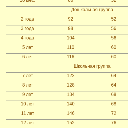
18 мес.
86
52
Дошкольная группа
2 года
92
52
3 года
98
56
4 года
104
56
5 лет
110
60
6 лет
116
60
Школьная группа
7 лет
122
64
8 лет
128
64
9 лет
134
68
10 лет
140
68
11 лет
146
72
12 лет
152
76