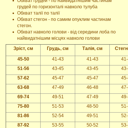
Обхват грудей - по найвидатнішим частинам
грудей по горизонталі навколо тулуба
Обхват талії по талії
Обхват стегон - по самим опуклим частинам
стегон.
Обхват навколо голови - від середини лоба по
найвидатнішим місцях навколо голови
Зріст, см
Грудь, см
Талія, см
Стегн
45-50
41-43
41-43
41
51-56
43-45
43-45
43
57-62
45-47
45-47
45
63-68
47-49
46-48
47
69-74
49-51
47-49
49
75-80
51-53
48-50
51
81-86
52-54
49-51
52
87-92
53-55
50-52
53