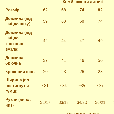
Комбінезони дитячі
Розмір
62
68
74
82
Довжина (від
59
63
68
74
шиї до низу)
Довжина (від
шиї до
42
44
47
49
крокової
вузла)
Довжина
37
41
46
50
брючна
Кроковий шов
20
23
26
28
Ширина (по
розтягнутій
~31
~34
~35
~37
гумці)
Рукав (верх /
31/17
33/18
34/20
36/21
низ)
Костюми дитячі