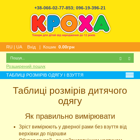
+38-066-02-77-853
;
096-19-396-21
RU
|
UA
Вхід
|
Кошик
0.00грн
Розширений пошук
ТАБЛИЦІ РОЗМІРІВ ОДЯГУ І ВЗУТТЯ
Таблиці розмірів дитячого
одягу
Як правильно вимірювати
Зріст вимірюють у дверної рами без взуття від
верхівки до підошви