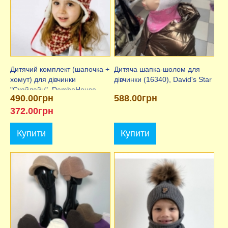
Дитячий комплект (шапочка +
Дитяча шапка-шолом для
хомут) для дівчинки
дівчинки (16340), David's Star
"Скайлайн", DemboHouse
490.00грн
588.00грн
(ДембоХаус).
372.00грн
Купити
Купити