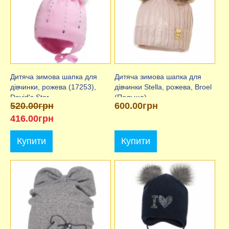
Дитяча зимова шапка для
Дитяча зимова шапка для
дівчинки, рожева (17253),
дівчинки Stella, рожева, Broel
David's Star
(Польща)
520.00грн
600.00грн
416.00грн
Купити
Купити