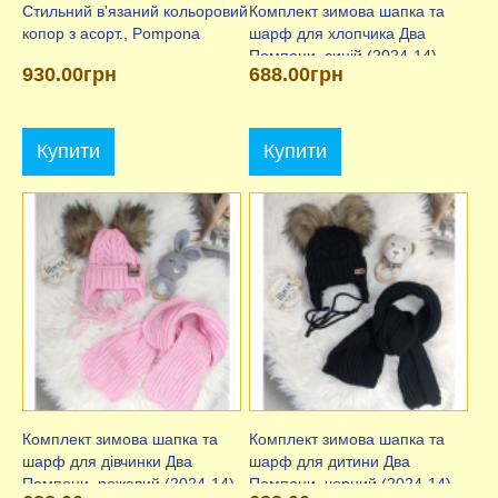
Стильний в'язаний кольоровий
Комплект зимова шапка та
копор з асорт., Pompona
шарф для хлопчика Два
Помпони, синій (2024-14),
930.00грн
688.00грн
ElLiz
Купити
Купити
Комплект зимова шапка та
Комплект зимова шапка та
шарф для дівчинки Два
шарф для дитини Два
Помпони, рожевий (2024-14),
Помпони, чорний (2024-14),