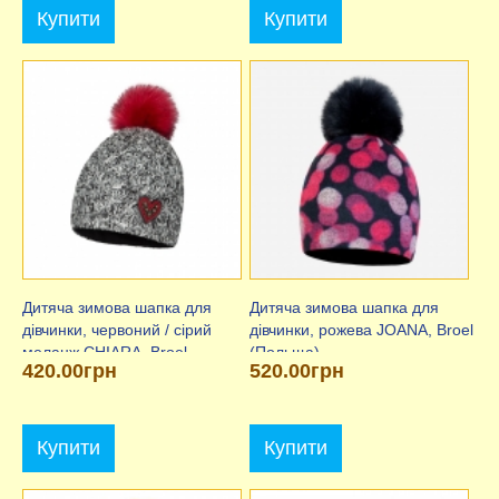
Купити
Купити
Дитяча зимова шапка для
Дитяча зимова шапка для
дівчинки, червоний / сірий
дівчинки, рожева JOANA, Broel
меланж CHIARA, Broel
(Польща)
420.00грн
520.00грн
(Польща)
Купити
Купити