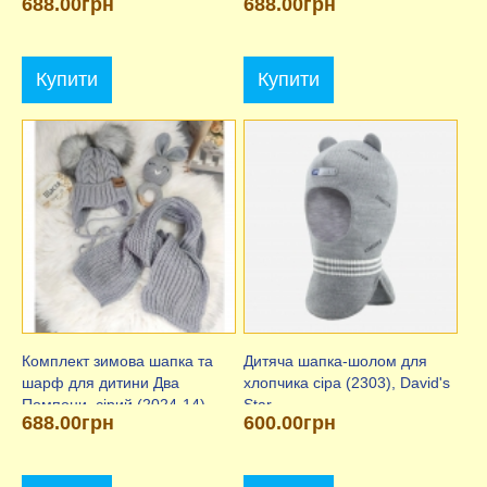
688.00грн
688.00грн
ElLiz
ElLiz
Купити
Купити
Комплект зимова шапка та
Дитяча шапка-шолом для
шарф для дитини Два
хлопчика сіра (2303), David's
Помпони, сірий (2024-14),
Star
688.00грн
600.00грн
ElLiz