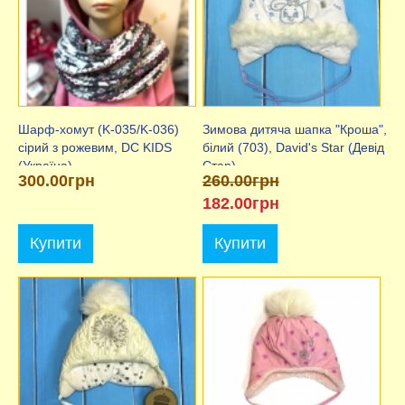
Шарф-хомут (K-035/K-036)
Зимова дитяча шапка "Кроша",
сірий з рожевим, DC KIDS
білий (703), David's Star (Девід
(Україна)
Стар)
300.00грн
260.00грн
182.00грн
Купити
Купити