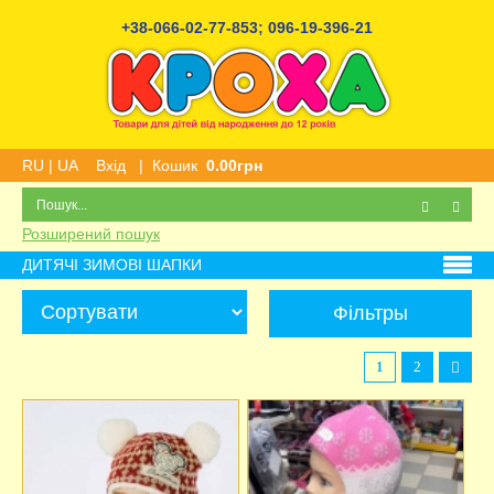
+38-066-02-77-853
;
096-19-396-21
RU
|
UA
Вхід
|
Кошик
0.00грн
Розширений пошук
ДИТЯЧІ ЗИМОВІ ШАПКИ
Фільтры
1
2