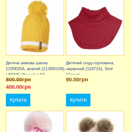
Дитяча зимова шапка
Дитячий снуд-горловина,
COREIDA, жовтий (21389/109),
червоний (119724), Smil
LENNE (Ленне) р.56
(Смил)
800.00грн
90.00грн
400.00грн
Купити
Купити