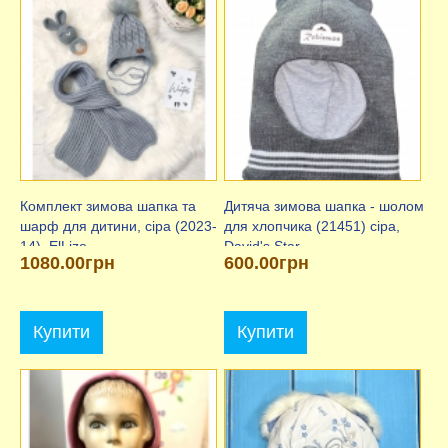
Комплект зимова шапка та
Дитяча зимова шапка - шолом
шарф для дитини, сіра (2023-
для хлопчика (21451) сіра,
14), ElLize
David's Star
1080.00грн
600.00грн
Купити
Купити