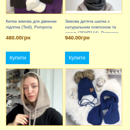
Кепка зимова для дівчинки
Зимова дитяча шапка з
підлітка (Tedi), Pompona
натуральним помпоном та
хомут, (25WP144), Pompona
480.00грн
940.00грн
Купити
Купити