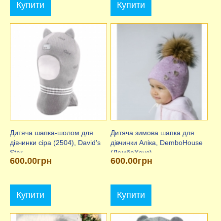
Купити
Купити
Дитяча шапка-шолом для
Дитяча зимова шапка для
дівчинки сіра (2504), David's
дівчинки Аліка, DemboHouse
Star
(ДембоХаус)
600.00грн
600.00грн
Купити
Купити