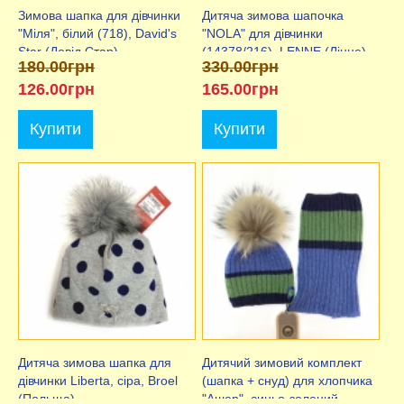
Зимова шапка для дівчинки
Дитяча зимова шапочка
"Міля", білий (718), David's
"NOLA" для дівчинки
Star (Девід Стар)
(14378/216), LENNE (Лінне)
180.00грн
330.00грн
126.00грн
165.00грн
Купити
Купити
Дитяча зимова шапка для
Дитячий зимовий комплект
дівчинки Liberta, сіра, Broel
(шапка + снуд) для хлопчика
(Польща)
"Ашер", синьо-зелений,