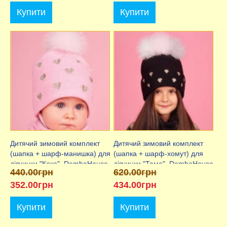
Купити
Купити
Дитячий зимовий комплект
Дитячий зимовий комплект
(шапка + шарф-манишка) для
(шапка + шарф-хомут) для
дівчинки "Коко", DemboHouse
дівчинки "Тама", DemboHouse
440.00грн
620.00грн
(ДембоХаус)
(ДембоХаус)
352.00грн
434.00грн
Купити
Купити