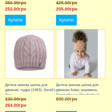
360.00грн
425.00грн
DemboHouse (ДембоХаус)
252.00грн
255.00грн
Купити
Купити
Дитяча зимова шапка для
Дитяча зимова шапка для
дівчинки, пудра (1963), David's
дівчинки Аліка, морквяна,
Star
DemboHouse (ДембоХаус)
330.00грн
600.00грн
264.00грн