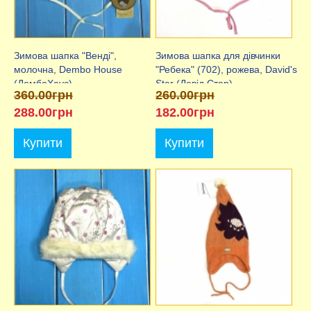
Зимова шапка "Венді",
Зимова шапка для дівчинки
молочна, Dembo House
"Ребека" (702), рожева, David's
(ДембоХаус)
Star (Девід Стар)
360.00грн
260.00грн
288.00грн
182.00грн
Купити
Купити