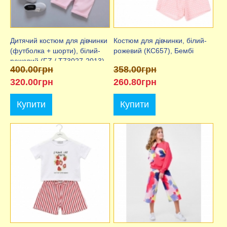
Дитячий костюм для дівчинки
Костюм для дівчинки, білий-
(футболка + шорти), білий-
рожевий (КС657), Бембі
рожевий (FZ / T73027-2013)
400.00грн
358.00грн
320.00грн
260.80грн
Купити
Купити