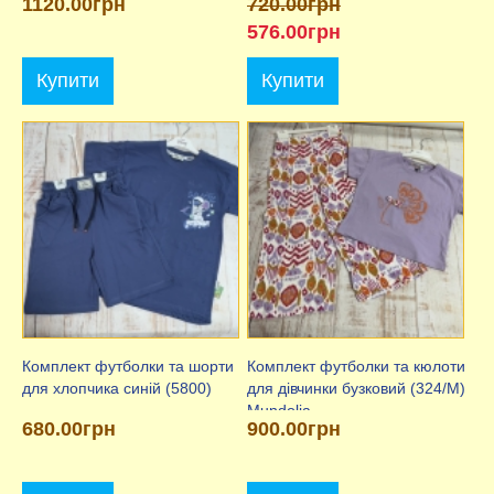
1120.00грн
720.00грн
(Сміл)
576.00грн
Купити
Купити
Комплект футболки та шорти
Комплект футболки та кюлоти
для хлопчика синій (5800)
для дівчинки бузковий (324/M)
Mundolia
680.00грн
900.00грн