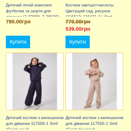
Дитячий літній комплект
Костюм свитшот+кюлоты,
футболка та шорти для
Цветущий сад, рисунок
дівчинки (2-32909, 2-28020),
(116512+115471-1), Smil
780.00грн
770.00грн
Wanex
539.00грн
Купити
Купити
Дитячий костюм з капюшоном
Дитячий костюм з капюшоном
для дівчинки 117556-1 Smil
для дівчинки 117555-1 Smil
(Сміл) синій
(Сміл) бежевий