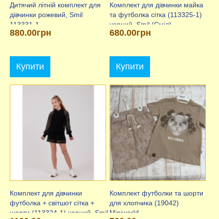
Дитячий літній комплект для
Комплект для дівчинки майка
дівчинки рожевий, Smil
та футболка сітка (113325-1)
113331-1
чорний, Smil (Сміл)
880.00грн
680.00грн
Купити
Купити
Комплект для дівчинки
Комплект футболки та шорти
футболка + світшот сітка +
для хлопчика (19042)
шорти (113324-1) чорний, Smil
Miniworld