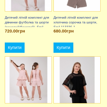
Дитячий літній комплект для
Дитячий літній комплект для
дівчинки футболка та шорти
хлопчика сорочка та шорти,
(рожевий/бежевий), Smil
Smil 113336-1
720.00грн
680.00грн
113335-1
Купити
Купити