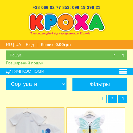
+38-066-02-77-853
;
096-19-396-21
RU
|
UA
Вхід
|
Кошик
0.00грн
Розширений пошук
ДИТЯЧІ КОСТЮМИ
Фільтры
1
2