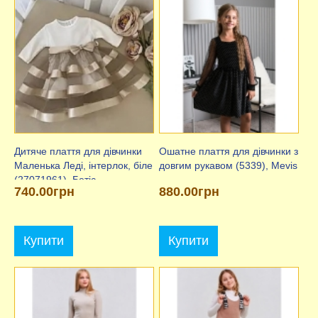
Дитяче плаття для дівчинки
Ошатне плаття для дівчинки з
Маленька Леді, інтерлок, біле
довгим рукавом (5339), Mevis
(27071961), Бетіс
740.00грн
880.00грн
Купити
Купити