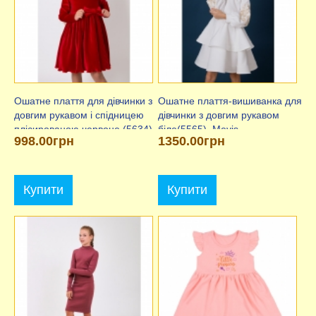
Ошатне плаття для дівчинки з
Ошатне плаття-вишиванка для
довгим рукавом і спідницею
дівчинки з довгим рукавом
плісированою червоне (5634),
біле(5565), Mevis
998.00грн
1350.00грн
Mevis
Купити
Купити