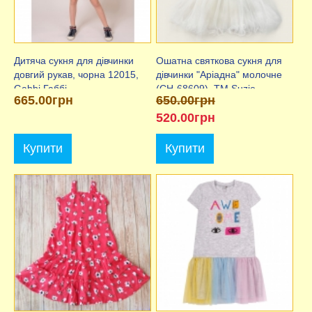
Дитяча сукня для дівчинки
Ошатна святкова сукня для
довгий рукав, чорна 12015,
дівчинки "Аріадна" молочне
Gabbi Габбі
(CH-68609), ТМ Suzie
665.00грн
650.00грн
520.00грн
Купити
Купити