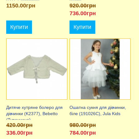
021), Coccodrillo
studio
1150.00грн
920.00грн
736.00грн
Купити
Купити
Дитяче хутряне болеро для
Ошатна сукня для дівчинки,
дівчинки (K2377), Bebetto
біле (191026C), Jula Kids
(Туреччина)
420.00грн
980.00грн
336.00грн
784.00грн