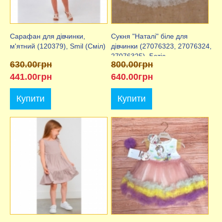
Сарафан для дівчинки,
Сукня "Наталі" біле для
м'ятний (120379), Smil (Сміл)
дівчинки (27076323, 27076324,
27076325), Бетіс
630.00грн
800.00грн
441.00грн
640.00грн
Купити
Купити