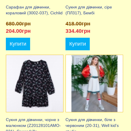
Сарафан для дівчинки,
Сукня для дівчинки, сіре
кораловий (3002-037), Cichlid
(ПЛ317), Бембі
680.00грн
418.00грн
204.00грн
334.40грн
Купити
Купити
Сукня для дівчинки, чорне з
Сукня для дівчинки, біле з
малюнком (Z20128101AMO-
червоним (20-31), Well kid's