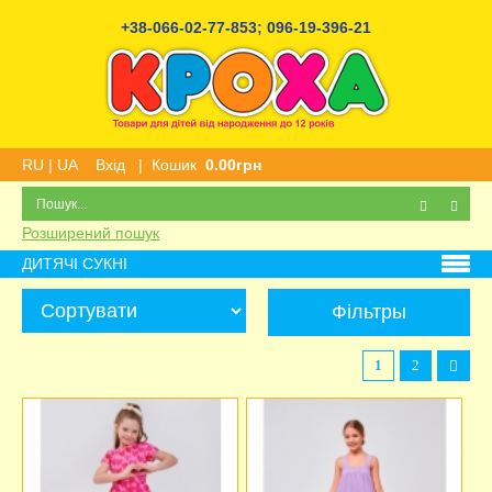
+38-066-02-77-853
;
096-19-396-21
RU
|
UA
Вхід
|
Кошик
0.00грн
Розширений пошук
ДИТЯЧІ СУКНІ
Фільтры
1
2