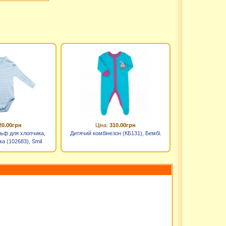
20.00грн
Ціна:
310.00грн
льф для хлопчика,
Дитячий комбінезон (КБ131), Бембі.
а (102683), Smil
мил)