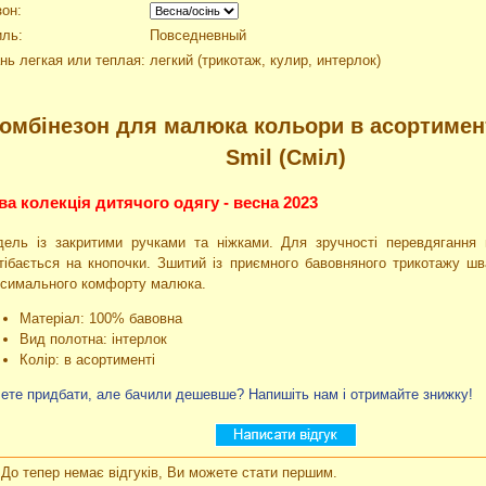
он:
иль:
Повседневный
нь легкая или теплая:
легкий (трикотаж, кулир, интерлок)
омбінезон для малюка кольори в асортимент
Smil (Сміл)
ва колекція дитячого одягу - весна 2023
ель із закритими ручками та ніжками. Для зручності перевдягання 
тібається на кнопочки. Зшитий із приємного бавовняного трикотажу ш
симального комфорту малюка.
Матеріал: 100% бавовна
Вид полотна: інтерлок
Колір: в асортименті
ете придбати, але бачили дешевше? Напишіть нам і отримайте знижку!
До тепер немає відгуків, Ви можете стати першим.