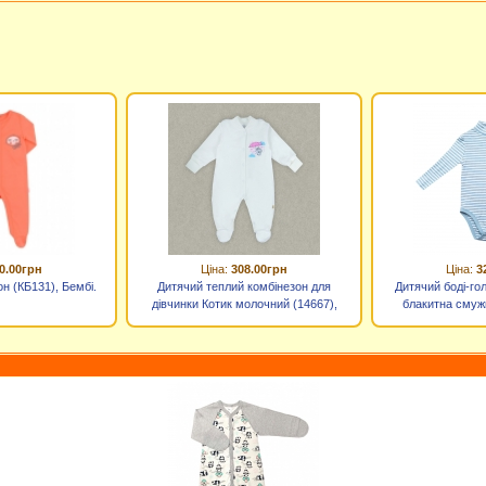
0.00грн
Ціна:
308.00грн
Ціна:
3
н (КБ131), Бембі.
Дитячий теплий комбінезон для
Дитячий боді-го
дівчинки Котик молочний (14667),
блакитна смужк
Gabbi
(С