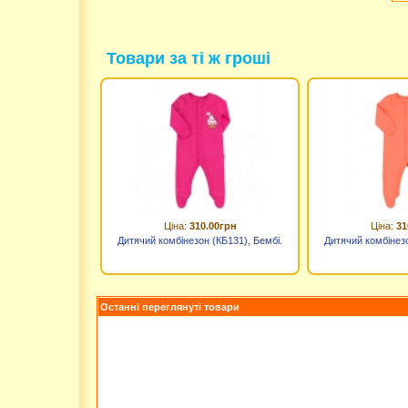
Товари за ті ж гроші
Ціна:
310.00грн
Ціна:
31
Дитячий комбінезон (КБ131), Бембі.
Дитячий комбінезо
Останні переглянуті товари