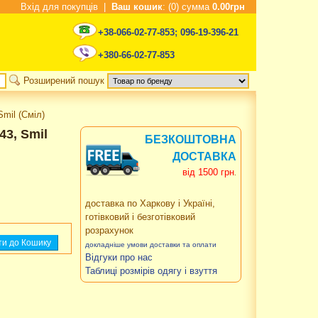
Вхід для покупців
|
Ваш кошик
: (0) сумма
0.00грн
+38-066-02-77-853
;
096-19-396-21
+380-66-02-77-853
Розширений пошук
mil (Сміл)
3, Smil
БЕЗКОШТОВНА
ДОСТАВКА
від 1500 грн
.
доставка по Харкову і Україні,
готівковий і безготівковий
розрахунок
докладніше умови доставки та оплати
Відгуки про нас
Таблиці розмірів одягу і взуття