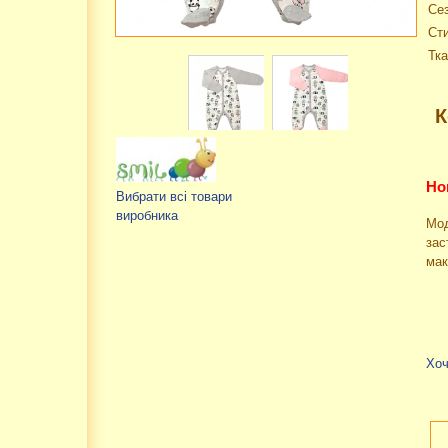
Сез
Ст
Тка
К
Но
Вибрати всі товари
виробника
Мод
зас
мак
Хоч