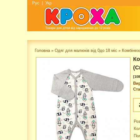
Рус
|
Укр
Головна
»
Одяг для малюків від 0до 18 міс
»
Комбінезо
Ко
(С
[108
Ви
Ста
Роз
Кол
По