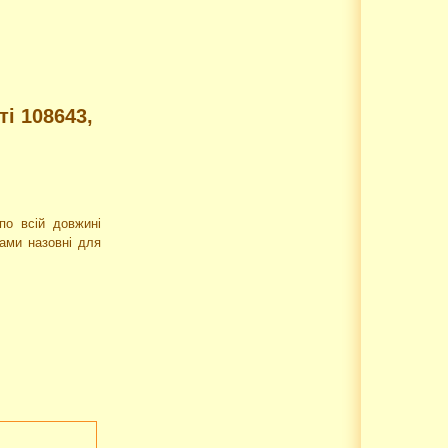
і 108643,
по всій довжині
вами назовні для