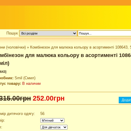
Пошук
ни (чоловічки)
»
Комбінезон для малюка кольору в асортименті 108643, S
мбінезон для малюка кольору в асортименті 10864
міл)
643]
робник:
Smil (Смил)
тус товару:
В наличии
315.00грн
252.00грн
мір дитячого одягу:
56
ір:
л: