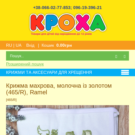
+38-066-02-77-853
;
096-19-396-21
RU
|
UA
Вхід
|
Кошик
0.00грн
Розширений пошук
КРИЖМИ ТА АКСЕСУАРИ ДЛЯ ХРЕЩЕННЯ
Крижма махрова, молочна із золотом
(465/R), Ramel
[465/R]