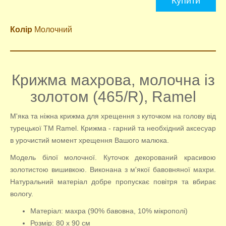
Купити
Колір
Молочний
Крижма махрова, молочна із
золотом (465/R), Ramel
М'яка та ніжна крижма для хрещення з куточком на голову від
турецької ТМ Ramel. Крижма - гарний та необхідний аксесуар
в урочистий момент хрещення Вашого малюка.
Модель білої молочної. Куточок декорований красивою
золотистою вишивкою. Виконана з м'якої бавовняної махри.
Натуральний матеріал добре пропускає повітря та вбирає
вологу.
Матеріал: махра (90% бавовна, 10% мікрополі)
Розмір: 80 х 90 см