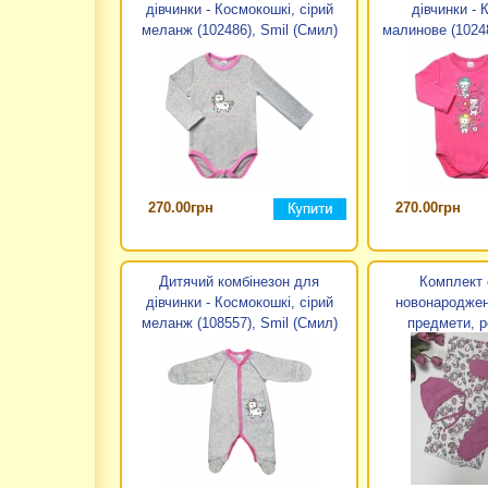
дівчинки - Космокошкі, сірий
дівчинки - 
меланж (102486), Smil (Смил)
малинове (10248
270.00грн
270.00грн
Дитячий комбінезон для
Комплект 
дівчинки - Космокошкі, сірий
новонароджено
меланж (108557), Smil (Смил)
предмети, р
(115478), 