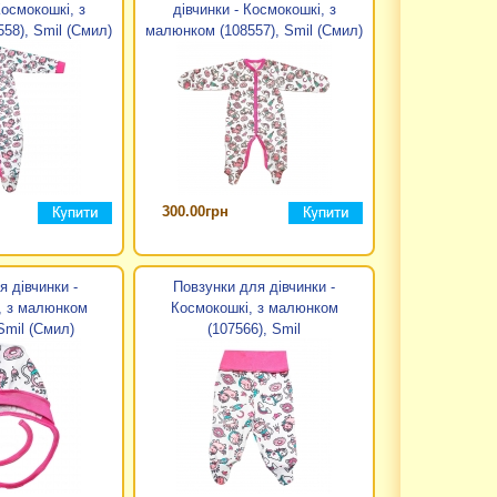
Космокошкі, з
дівчинки - Космокошкі, з
58), Smil (Смил)
малюнком (108557), Smil (Смил)
300.00грн
 дівчинки -
Повзунки для дівчинки -
, з малюнком
Космокошкі, з малюнком
Smil (Смил)
(107566), Smil