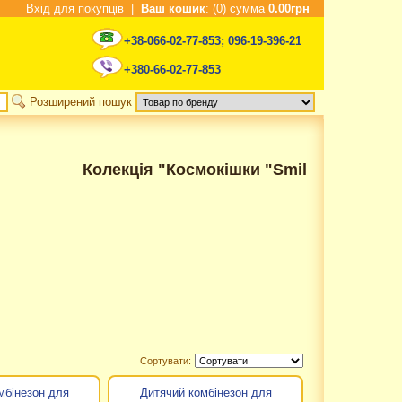
Вхід для покупців
|
Ваш кошик
: (0) сумма
0.00грн
+38-066-02-77-853
;
096-19-396-21
+380-66-02-77-853
Розширений пошук
Колекція "Космокішки "Smil
Сортувати:
мбінезон для
Дитячий комбінезон для