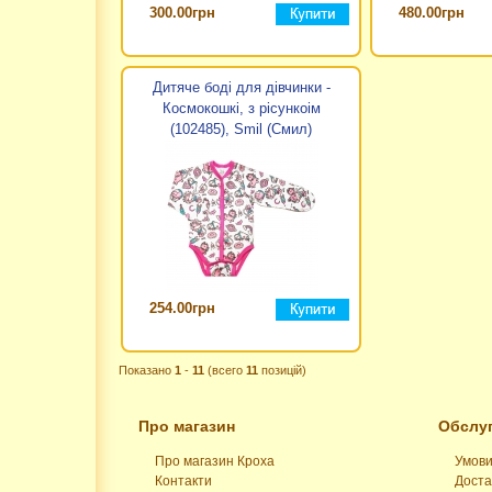
300.00грн
480.00грн
Дитяче боді для дівчинки -
Космокошкі, з рісункоім
(102485), Smil (Смил)
254.00грн
Показано
1
-
11
(всего
11
позицій)
Про магазин
Обслуг
Про магазин Кроха
Умови
Контакти
Доста