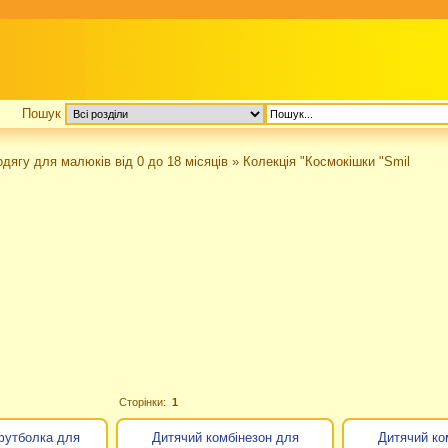
Пошук
одягу для малюків від 0 до 18 місяців
»
Колекція "Космокішки "Smil
Сторінки:
1
футболка для
Дитячий комбінезон для
Дитячий ко