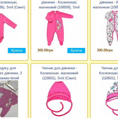
Космокошкі,
дівчинки - Космокошкі,
дівчинки - 
6), Smil (Смил)
малиновий (108558), Smil
малюнком (1085
(Смил)
300.00грн
300.00грн
одягу для
Чепчик для дівчинки -
Чепчик для
ї дівчинки, 3
Космокошкі, малиновий
Космокошкі
ожево-білий
(118601), Smil (Смил)
(118601), 
Smil (Смил)