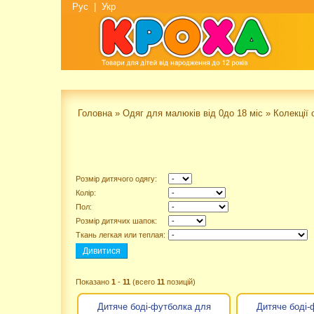
Рус
|
Укр
Головна
»
Одяг для малюків від 0до 18 міс
»
Колекції 
Розмір дитячого одягу:
Колір:
Пол:
Розмір дитячих шапок:
Ткань легкая или теплая:
Показано
1
-
11
(всего
11
позицій)
Дитяче боді-футболка для
Дитяче боді-