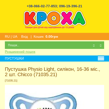
+38-066-02-77-853
;
096-19-396-21
RU
|
UA
Вхід
|
Кошик
0.00грн
Розширений пошук
ПУСТУШКИ
Пустушка Physio Light, силікон, 16-36 міс.,
2 шт. Chicco (71035.21)
[71035.21]