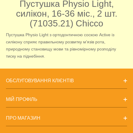
Пустушка Physio Light,
силікон, 16-36 міс., 2 шт.
(71035.21) Chicco
Пустушка Physio Light з ортодонтичною соскою Active із
силікону сприяє правильному розвитку м'язів рота,
природному становищу мови та рівномірному розподілу
тиску на піднебіння.
ОБСЛУГОВУВАННЯ КЛІЄНТІВ
МІЙ ПРОФІЛЬ
ПРО МАГАЗИН