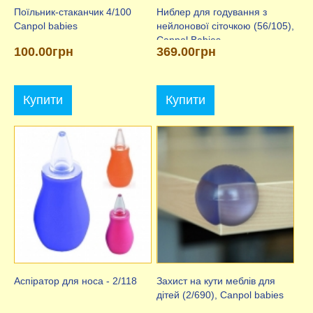
Поїльник-стаканчик 4/100
Ниблер для годування з
Canpol babies
нейлонової сіточкою (56/105),
Canpol Babies
100.00грн
369.00грн
Купити
Купити
Аспіратор для носа - 2/118
Захист на кути меблів для
дітей (2/690), Canpol babies