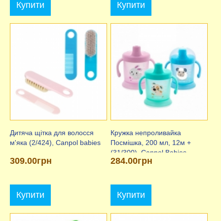
Купити
Купити
Дитяча щітка для волосся
Кружка непроливайка
м'яка (2/424), Canpol babies
Посмішка, 200 мл, 12м +
(31/300), Canpol Babies
309.00грн
284.00грн
Купити
Купити