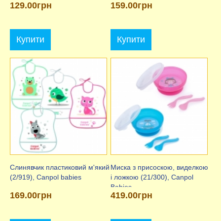
129.00грн
159.00грн
Купити
Купити
Слинявчик пластиковий м'який
Миска з присоскою, виделкою
(2/919), Canpol babies
і ложкою (21/300), Canpol
Babies
169.00грн
419.00грн