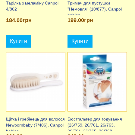
Тарілка з меламіну Сanpol
Тримач для пустушки
4/802
"Немовля" (10/877), Canpol
babies
184.00грн
199.00грн
Купити
Купити
Щітка і гребінець для волосся
Бюстгальтер для годування
Newbornbaby (7/406), Canpol
(26/759, 26/761, 26/763,
babies
26/764, 26/765, 26/768,