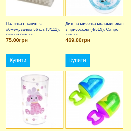
Палички гігієнічні c
Дитяча мисочка меламиновая
обмежувачем 56 шт. (3/111),
з присоскою (4/519), Canpol
Canpol Babies.
babies
75.00грн
469.00грн
Купити
Купити