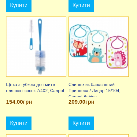
Купити
Купити
Щітка з губкою для миття
Слинявчик бавовняний
пляшок і сосок 7/402, Canpol
Принцеса / Лицар 15/104,
Canpol Babies
154.00грн
209.00грн
Купити
Купити