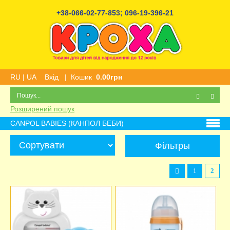
+38-066-02-77-853
;
096-19-396-21
RU
|
UA
Вхід
|
Кошик
0.00грн
Розширений пошук
CANPOL BABIES (КАНПОЛ БЕБИ)
Фільтры
1
2