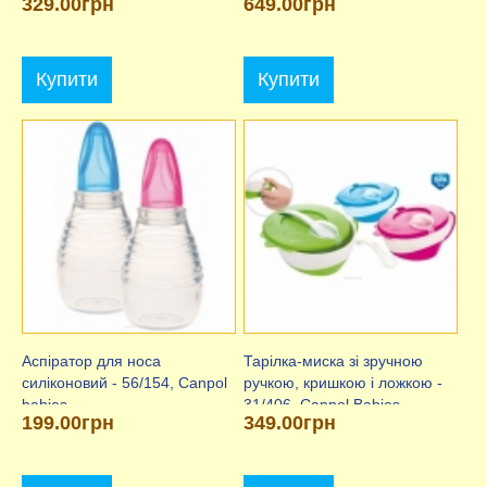
329.00грн
649.00грн
26/769), Canpol (Канпол)
Купити
Купити
Аспіратор для носа
Тарілка-миска зі зручною
силіконовий - 56/154, Canpol
ручкою, кришкою і ложкою -
babies
31/406, Canpol Babies
199.00грн
349.00грн