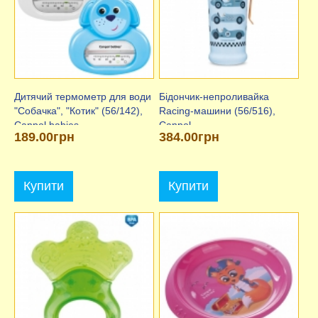
Дитячий термометр для води
Бідончик-непроливайка
"Собачка", "Котик" (56/142),
Racing-машини (56/516),
Canpol babies
Canpol
189.00грн
384.00грн
Купити
Купити