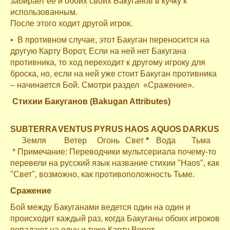
забирает ее и обоих своих Бакуганов в кучку к
использованным.
После этого ходит другой игрок.
• В противном случае, этот Бакуган переносится на
другую Карту Ворот, Если на ней нет Бакугана
противника, то ход переходит к другому игроку для
броска, но, если на ней уже стоит Бакуган противника
– начинается Бой. Смотри раздел «Сражение».
Стихии Бакуганов (Bakugan Attributes)
SUBTERRA
VENTUS
PYRUS
HAOS
AQUOS
DARKUS
Земля
Ветер
Огонь
Свет
*
Вода
Тьма
* Примечание: Переводчики мультсериала почему-то
перевели на русский язык название стихии "Haos", как
"Свет", возможно, как противоположность Тьме.
Сражение
Бой между Бакуганами ведется один на один и
происходит каждый раз, когда Бакуганы обоих игроков
попадают на одну и туже Карту Ворот.