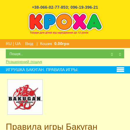
+38-066-02-77-853
;
096-19-396-21
RU
|
UA
Вхід
|
Кошик
0.00грн
Розширений пошук
ИГРУШКА БАКУГАН. ПРАВИЛА ИГРЫ.
Правила игры Бакуган