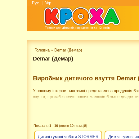
Рус
|
Укр
Головна
»
Demar (Демар)
Demar (Демар)
Виробник дитячого взуття Demar 
У нашому інтернет магазині представлена продукція ба
взуття, що забезпечує наших малюків більше двадцяти 
Демар або демарікамі. Крім приголомшливої якості, "ф
демократичними цінами.
Компанія Demar протягом десятиліть підкорює серця спо
Модельний ряд Demar завжди радує різноманітністю, ст
Показано
1
-
10
(всего
10
позицій)
враховуються модні віяння, використовуються найсучасн
задоволенням бігають діти України, Польщі та Європейс
Дитячі гумові чоботи STORMER
Дитячі гумові 