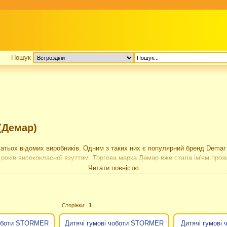
Пошук
(Демар)
гатьох відомих виробників. Одним з таких них є популярний бренд Dema
років висококласної взуттям. Торгова марка Демар вже стала ім'ям прози
ішкою" Демара можна назвати вартість. У каталозі нашого сайту предста
Читати повністю
живачів, набуваючи все більше і більше прихильників. Пов'язано це з по
ильним дизайном, високою якістю, надійністю і, звичайно ж, ціною. Ко
Сторінки:
1
іші тканини і технології виробництва. Популярність дитячого взуття Дем
ьких країн зі схожим кліматом.
чоботи STORMER
Дитячі гумові чоботи STORMER
Дитячі гумові