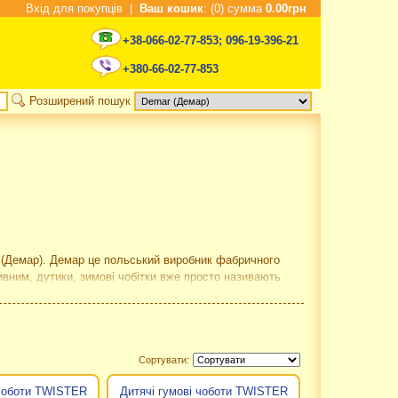
Вхід для покупців
|
Ваш кошик
: (0) сумма
0.00грн
+38-066-02-77-853
;
096-19-396-21
+380-66-02-77-853
Розширений пошук
r (Демар). Демар це польський виробник фабричного
вним, дутики, зимові чобітки вже просто називають
влено безліч моделей дитячого взуття Demar за дуже
стійним розвитком і вдосконаленням продукції.
лекції щороку поповнюються новими моделями, в них
Сортувати:
ар давно розійшлася за межі Польщі, в демаріках із
 чоботи TWISTER
Дитячі гумові чоботи TWISTER