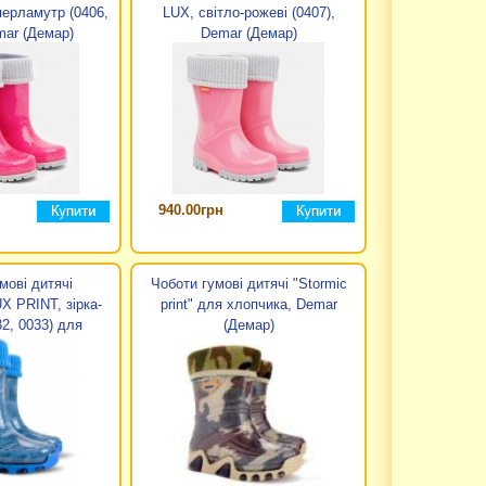
ерламутр (0406,
LUX, світло-рожеві (0407),
модельєри. Незважаючи на те, що дизайн і забарвлення
mar (Демар)
Demar (Демар)
итині додаткову стійкість під час ожеледиці. Підошва
 взуття Demar виготовляється з TPR (Thermo Plastic
ивостей в 3-D пресових формах. ТПР можна назвати
изацію. Монолітний зовнішній шар підошви ТПР гарантує
940.00грн
, це і не потрібно. Як утеплювач виробник дитячого
обмін, нога дитини не мерзне і не потіє. Для
мові дитячі
Чоботи гумові дитячі "Stormic
 PRINT, зірка-
print" для хлопчика, Demar
2, 0033) для
(Демар)
emar (Демар)
ережуть ніжки сухими в сиру і дощову погоду. Дитячі
е до душі крихтах, які недавно стали робити перші
о проводити час за грою, не відчуваючи втоми і