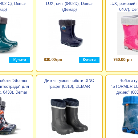
0402 С), Demar
LUX, сині (0402D), Demar
LUX, рожевий п
умових чобіт працюють французькі, англійські та італійські дизайнери і 
мар)
(Демар)
0407), De
 Демар завжди незмінно.
з термопластичної гуми і має антиковзну, гофровану поверхню, що дає д
то термін експлуатації взуття залежить саме від якості підошви. Підошва
ва демаровскіх дутиков відливається з урахуванням ергономічних особл
ластична, морозостійка і має високий коефіцієнт зносу, відмінну аморт
830.00грн
760.00грн
так як зимові дутики розраховані на носку при температурі від 0 до -30
льних матеріалів забезпечують природний рух повітря і правильний тепло
чоботи "Stormer
Дитячі гумові чоботи DINO
Чоботи гу
 використовувати водовідштовхувальні засоби по догляду за взуттям.
автострада" для
графіт (0310), DEMAR
"STORMER LUX
, 0433), Demar
джинс" (003
р).
мар)
хлопчика, D
азин Кроха рекомендує зупинити свій вибір на зимових дутики Демар.
у малюкові, так як дутики відмінно захистять від морозів до -30С і зб
ою повнотою ніжки і будь-яким піднесенням. Невелика вага Демар припад
ама. Зимові сноубутси Демар Харків подарують малюкам можливість весел