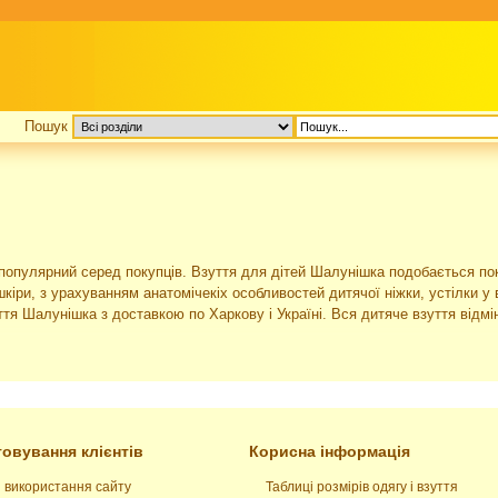
Пошук
популярний серед покупців. Взуття для дітей Шалунішка подобається пок
кіри, з урахуванням анатомічекіх особливостей дитячої ніжки, устілки у 
я Шалунішка з доставкою по Харкову і Україні. Вся дитяче взуття відмінн
овування клієнтів
Корисна інформація
 використання сайту
Таблиці розмірів одягу і взуття