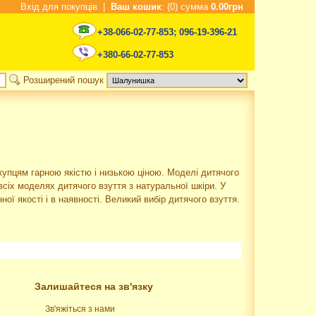
Вхід для покупців
|
Ваш кошик
: (0) сумма
0.00грн
+38-066-02-77-853
;
096-19-396-21
+380-66-02-77-853
Розширений пошук
упцям гарною якістю і низькою ціною. Моделі дитячого
всіх моделях дитячого взуття з натуральної шкіри. У
ої якості і в наявності. Великий вибір дитячого взуття.
Залишайтеся на зв'язку
Зв'яжіться з нами