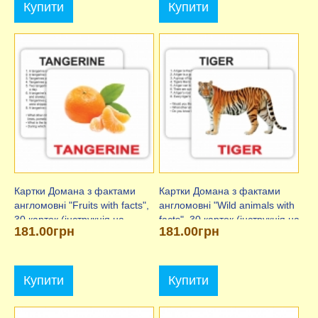
Купити
Купити
Картки Домана з фактами
Картки Домана з фактами
англомовні "Fruits with facts",
англомовні "Wild animals with
30 карток (інструкція на
facts", 30 карток (інструкція на
181.00грн
181.00грн
рус.яз.)
рус.яз.)
Купити
Купити