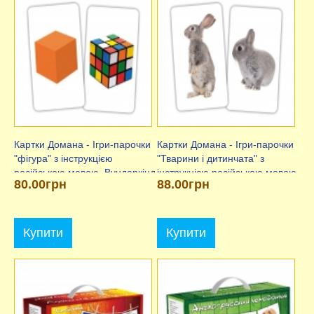
Картки Домана - Ігри-парочки
Картки Домана - Ігри-парочки
"фігура" з інструкцією
"Тварини і дитинчата" з
російською мовою, Вундеркінд
інструкцією російською мовою,
80.00грн
88.00грн
з пелюшок
Вундеркінд з пелюшок
Купити
Купити