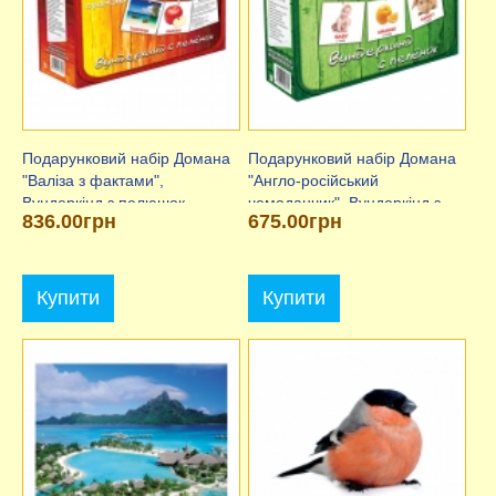
Подарунковий набір Домана
Подарунковий набір Домана
"Валіза з фактами",
"Англо-російський
Вундеркінд з пелюшок
чемоданчик", Вундеркінд з
836.00грн
675.00грн
пелюшок "
Купити
Купити