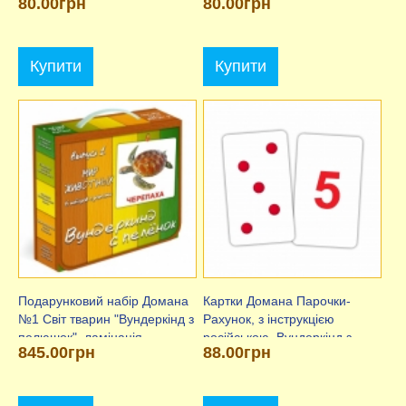
80.00грн
80.00грн
Купити
Купити
Подарунковий набір Домана
Картки Домана Парочки-
№1 Світ тварин "Вундеркінд з
Рахунок, з інструкцією
пелюшок". ламінація
російською, Вундеркінд з
845.00грн
88.00грн
пелюшок