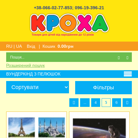
+38-066-02-77-853
;
096-19-396-21
RU
|
UA
Вхід
|
Кошик
0.00грн
Розширений пошук
ВУНДЕРКІНД З ПЕЛЮШОК
Фільтры
...
4
5
6