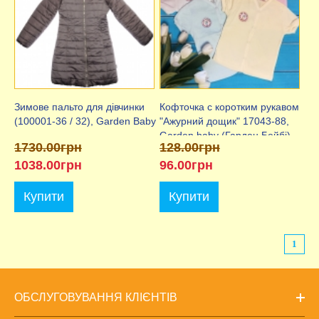
Зимове пальто для дівчинки
Кофточка c коротким рукавом
(100001-36 / 32), Garden Baby
"Ажурний дощик" 17043-88,
Garden baby (Гарден Бейбі)
1730.00грн
128.00грн
1038.00грн
96.00грн
Купити
Купити
1
ОБСЛУГОВУВАННЯ КЛІЄНТІВ