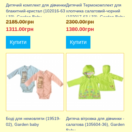
Дитячий комплект для дівчинки
Дитячий Термокомплект для
блакитний-кристал (102016-63
хлопчика салатовий-чорний
/ 33), Garden Baby
(102017-63 / 33), Garden Baby
2185.00грн
2300.00грн
1311.00грн
1380.00грн
Купити
Купити
Боді для немовляти (19519-
Дитяча вітровка для дівчинки -
02), Garden baby
салатова (105604-36), Garden
Baby