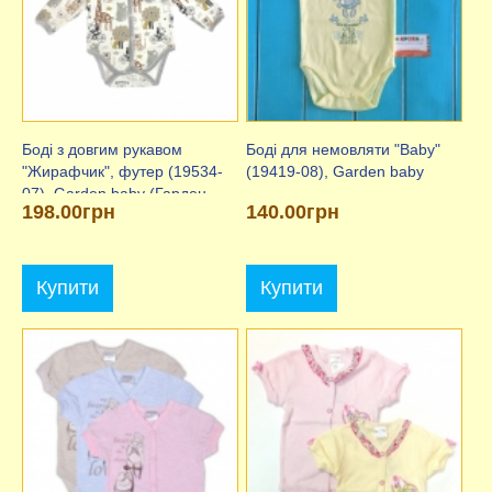
Боді з довгим рукавом
Боді для немовляти "Baby"
"Жирафчик", футер (19534-
(19419-08), Garden baby
07), Garden baby (Гарден
198.00грн
140.00грн
Бебі)
Купити
Купити