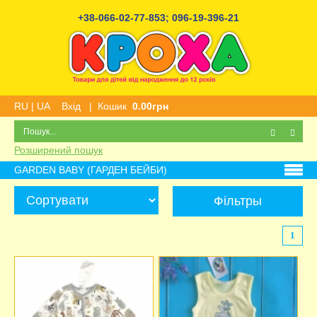
+38-066-02-77-853
;
096-19-396-21
RU
|
UA
Вхід
|
Кошик
0.00грн
Розширений пошук
GARDEN BABY (ГАРДЕН БЕЙБИ)
Фільтры
1