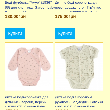
Боді-футболка "Ажур" (19367-
Дитяче боді-сорочечка для
88) для хлопчика, Garden baby
новонародженого - Пір'ячко,
(Гарден Бейбі)
молочне (19283-07), Garden
180.00грн
175.00грн
Baby
Купити
Купити
Дитяче боді-сорочечка для
Дитяче боді з коротким
дівчинки - Корони, персик
рукавом - Ведмедики і овечки
(19284-07), Garden Baby
(19010-03), Garden Baby