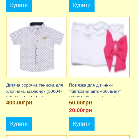
Купити
Купити
Дитяча сорочка тениска для
Пов'язка для дівчинки
хлопчика, малюнок (30004-
"Квітковий автомобільчик"
38), Garden baby (Гарден
(43934-09), Garden baby
400.00грн
50.00грн
Бебі)
(Гарден Бейбі)
20.00грн
Купити
Купити