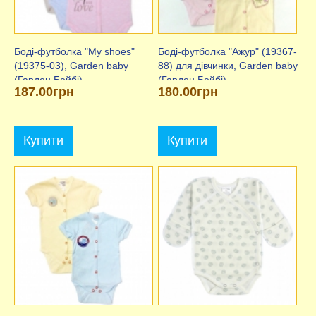
Боді-футболка "My shoes"
Боді-футболка "Ажур" (19367-
(19375-03), Garden baby
88) для дівчинки, Garden baby
(Гарден Бейбі)
(Гарден Бейбі)
187.00грн
180.00грн
Купити
Купити