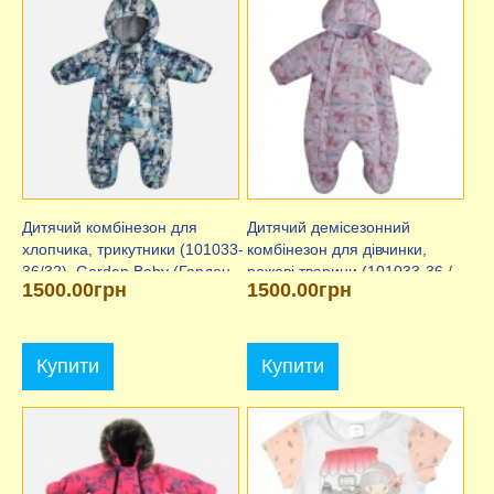
Дитячий комбінезон для
Дитячий демісезонний
хлопчика, трикутники (101033-
комбінезон для дівчинки,
36/32), Garden Baby (Гарден
рожеві тварини (101033-36 /
1500.00грн
1500.00грн
Бебі)
32), Garden Baby (Гарден
Бебі)
Купити
Купити