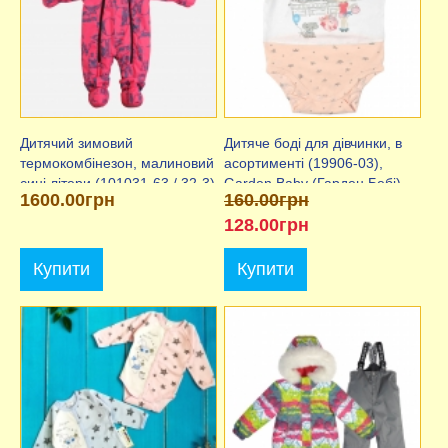
Дитячий зимовий
Дитяче боді для дівчинки, в
термокомбінезон, малиновий
асортименті (19906-03),
сині літери (101031-63 / 32-3),
Garden Baby (Гарден Бебі)
1600.00грн
160.00грн
Garden Baby (Гарден Бебі)
128.00грн
Купити
Купити