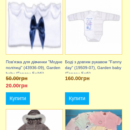
Пов'язка для дівчинки "Модне
Боді з довгим рукавом "Fanny
політиці" (43936-09), Garden
day" (19509-07), Garden baby
baby (Гарден Бейбі)
(Гарден Бебі)
50.00грн
160.00грн
20.00грн
Купити
Купити