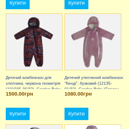
Купити
Купити
Дитячий комбінезон для
Дитячий утеплений комбінезон
хлопчика, червона геометрія
"Кенді", бузковий (12135-
(101035-36/32), Garden Baby
01/32), Garden Baby (Гарден
1500.00грн
1080.00грн
(Гарден Бебі)
Бебі)
Купити
Купити