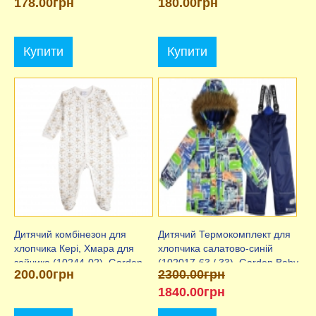
178.00грн
180.00грн
Купити
Купити
Дитячий комбінезон для
Дитячий Термокомплект для
хлопчика Кері, Хмара для
хлопчика салатово-синій
зайчика (10244-02), Garden
(102017-63 / 33), Garden Baby
200.00грн
2300.00грн
Baby
1840.00грн