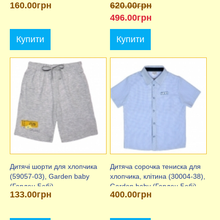
160.00грн
620.00грн
496.00грн
Купити
Купити
Дитячі шорти для хлопчика
Дитяча сорочка тениска для
(59057-03), Garden baby
хлопчика, клітина (30004-38),
(Гарден Бебі)
Garden baby (Гарден Бебі)
133.00грн
400.00грн