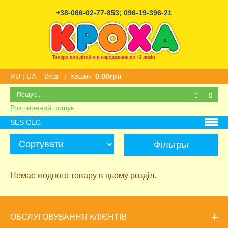
+38-066-02-77-853
;
096-19-396-21
RU
|
UA
Вхід
|
Кошик
0.00грн
Розширений пошук
SES СЕС
Фільтры
Немає жодного товару в цьому розділ.
ОБСЛУГОВУВАННЯ КЛІЄНТІВ