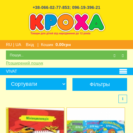
+38-066-02-77-853
;
096-19-396-21
RU
|
UA
Вхід
|
Кошик
0.00грн
Розширений пошук
VIVAT
Фільтры
1