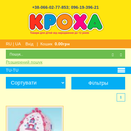
+38-066-02-77-853
;
096-19-396-21
RU
|
UA
Вхід
|
Кошик
0.00грн
Розширений пошук
TU-TU
Фільтры
1