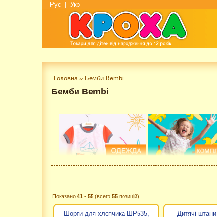
Рус
|
Укр
Головна
»
Бемби Bembi
Бемби Bembi
Показано
41
-
55
(всего
55
позицій)
Шорти для хлопчика ШР535,
Дитячі штани
ТМ Бембі
- це провідна українська торгова марка з в