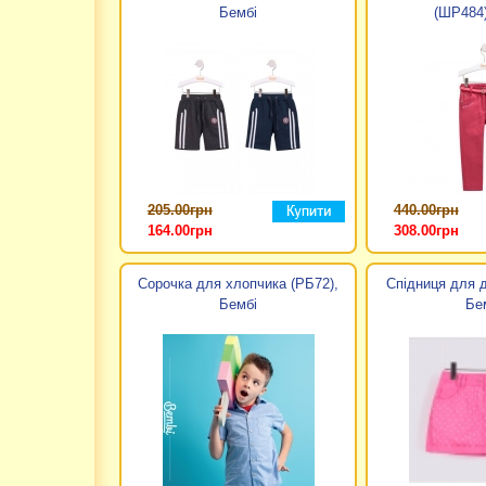
Бембі
(ШР484)
популярністю, і, без сумніву, є лідером галузі. Асорт
джинси і реглани, сукні та сарафани, спортивні кост
модним.
Малюки, з'являючись на світ, несуть в наш будинок бу
своїх крихіток тільки найкраще - грудне вигодовування, 
Одяг для новонароджених Бембі 
Торгова марка дитячого одягу Бембі в Україні, зареком
205.00грн
440.00грн
вибору, безліч комбінезонів для новонароджених, сорочеч
164.00грн
308.00грн
одягу ТМ Бембі підібрані так, що ви легко зберете комп
магазині Кроха, і торгова марка Bembi стане для вас 
відбирають найякісніші матеріали з натурального, еколо
Сорочка для хлопчика (РБ72),
Спідниця для 
Бембі
Бе
Колекційна дитячий одяг Бембі
ТМ дитячого одягу Бембі радує своїх клієнтів новими ко
і барвиста, крій дитячого одягу Бембі відповідає всім
малюків ТМ Бембі. А умілі руки закрійників та швачок 
красою, а серця батьків бездоганною якістю матеріалу 
Дитячий одяг Бембі мають розмаїття колекцій, в інтерн
знайдете моделі останніх колекцій, ошатний одяг Бембі,