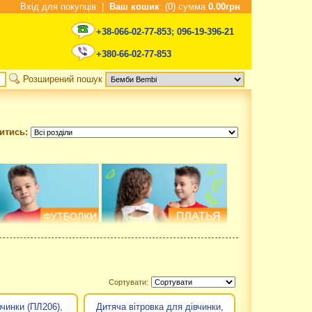
Вхід для покупців
|
Ваш кошик
: (0) сумма
0.00грн
+38-066-02-77-853
;
096-19-396-21
+380-66-02-77-853
Розширений пошук
итись:
Сортувати:
чинки (ПЛ206),
Дитяча вітровка для дівчинки,
років. Одяг під брендом Бембі користується величезною