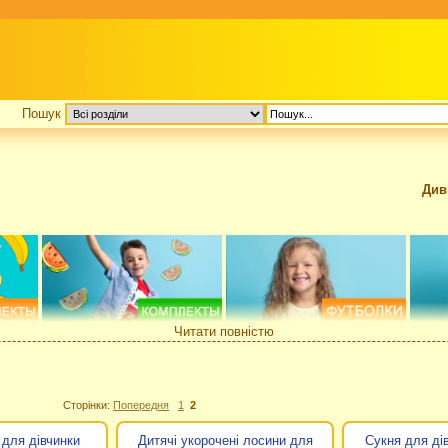
Пошук
Див
Читати повністю
Сторінки:
Попередня
1
2
 для дівчинки
Дитячі укорочені лосини для
Сукня для дів
иробництва дитячого одягу вікової категорії від новонароджених до 7 