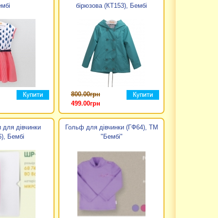
мбі
бірюзова (КТ153), Бембі
пців. Від білизняний групи до верхнього одягу: піжами,
ві колірні рішення зроблять вашого малюка стильним і
ти миле чадо турботою і ласкою. Матусі вибирають для
одягу для новонароджених Бембі радує різноманітністю
800.00грн
 знайдуть свого покупця. Кольори і тканини дитячого
499.00грн
ших днів життя ви легко зможете купити в онлайн
ття дитячого одягу, для своєї продукції ТМ Бембі
 для дівчинки
Гольф для дівчинки (ГФ64), ТМ
), Бембі
"Бембі"
новинки. Дитячий одяг Бембі Україна неймовірно яскрава
ься до розробки кожного нового напряму одягу для
итини, тому кожна нова колекція підкорює серця дітей
о підходить на будь-який життєвий випадок. У нас ви
еміум колекції Бембі.