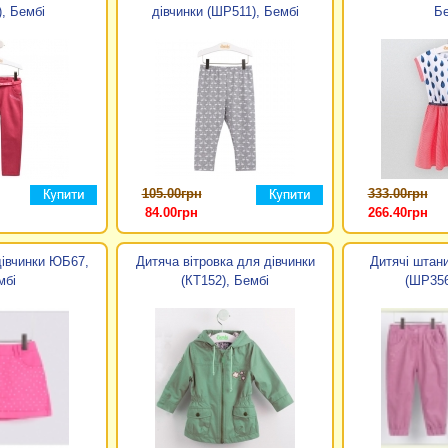
, Бембі
дівчинки (ШР511), Бембі
Бе
имент і якість товарів ТМ Бембі задовольнить потреби самих строгих поку
юми та гольфи, немає жодної повторюваної моделі, модні фасони, ціка
динок тепло, радість і щастя. Батьки ж в свою чергу намагаються оточи
іграшки та одяг тільки кращої якості.
офіційний сайт
ендувала себе як кращий український виробник дитячого одягу. Лінійка 
105.00грн
333.00грн
ок, боді, чоловічків, пісочників, рукавиць-нецарапок, пінеток і чепчиків
84.00грн
266.40грн
лект в вподобаної вами колірній гамі і стилі. Все необхідне дитині з пер
найкращим помощніком.ТМ Бембі відповідально підходить до питання поши
гічно чистого сировини.
дівчинки ЮБ67,
Дитяча вітровка для дівчинки
Дитячі штани
мбі
(КТ152), Бембі
(ШР356
лекціями два рази в рік, представляючи осінньо-зимові і весняно-літні 
 модним тенденціям. Дизайнери і модельєри з трепетом і любов'ю ставлят
втілюють ідеї технологів в життя, працюючи над пошиттям як для своєї д
і пошиття.
ет каталозі магазина Кроха легко купити одяг для малюків, що оптимальн
 дизайнерські лінії одягу від ТМ Бембі. Також можна купити вбрання з пр