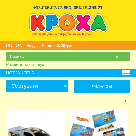
+38-066-02-77-853
;
096-19-396-21
RU
|
UA
Вхід
|
Кошик
0.00грн
Розширений пошук
HOT WHEELS
Фільтры
1