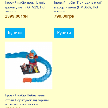
Ігровий набір трек Чемпіон
Ігровий набір "Пригоди в місті"
трюків у петлі GTV13, Hot
в асортименті (HMD53), Hot
Wheels
Wheels
1399.00грн
799.00грн
Купити
Купити
Ігровий набір Небезпечні
істоти Порятунок від горили
(HDR30), Hot Wheels