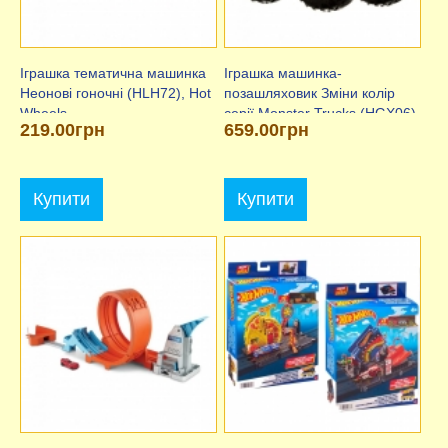
Іграшка тематична машинка
Іграшка машинка-
Неонові гоночні (HLH72), Hot
позашляховик Зміни колір
Wheels
серії Monster Trucks (HGX06),
219.00грн
659.00грн
Hot Wheels
Купити
Купити